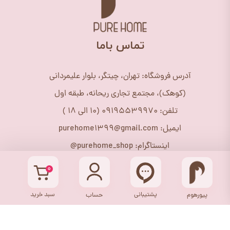
​تماس باما
آدرس فروشگاه: تهران، چیتگر، بلوار علیمردانی
(کوهک)، مجتمع تجاری ریحانه، طبقه اول
تلفن: 09195539970 (10 الی 18 )
ایمیل: purehome1399@gmail.com
اینستاگرام: purehome_shop@
۰
پشتیبانی
سبد خرید
پیورهوم
حساب