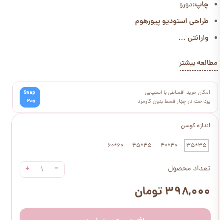
چاپ:
دورو
طراحی استودیو پیورهوم
وارانتی ...
مطالعه بیشتر
امکان خرید اقساطی با اسنپ‌پی
Snap
Pay
پرداخت در چهار قسط بدون کارمزد
اندازه کوسن
60*60
45*45
40*40
35*35
+
−
تعداد محصول
۳۹۸,۰۰۰ تومان