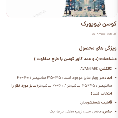
کوسن نیویورک
کد کالا: AV-K31151
ویژگی های محصول
(دو عدد کاور کوسن با طرح متفاوت )
مشخصات:
کالکشن:
AVANGARD
ابعاد:
در چهار سایز موجود است: 35*35 سانتیمتر / 40*40
سانتیمتر / 45*45 سانتیمتر / 60*60 سانتیمتر
(سایز مورد نظر را
انتخاب کنید)
قابلیت شستشو:
دارد
جنس:
مخمل مبلی، زیپ مخفی درجه یک