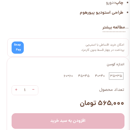
چاپ:
دورو
طراحی استودیو پیورهوم
مطالعه بیشتر
...
امکان خرید اقساطی با اسنپ‌پی
Snap
Pay
پرداخت در چهار قسط بدون کارمزد
اندازه کوسن
60*60
45*45
40*40
35*35
+
−
تعداد محصول
۵۶۵,۰۰۰ تومان
افزودن به سبد خرید