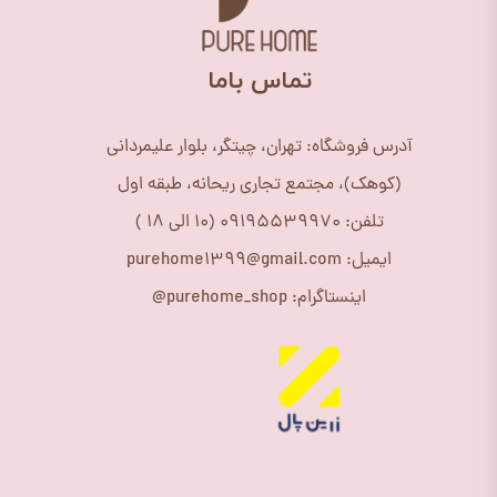
​تماس باما
آدرس فروشگاه: تهران، چیتگر، بلوار علیمردانی
(کوهک)، مجتمع تجاری ریحانه، طبقه اول
تلفن: 09195539970 (10 الی 18 )
ایمیل: purehome1399@gmail.com
اینستاگرام: purehome_shop@