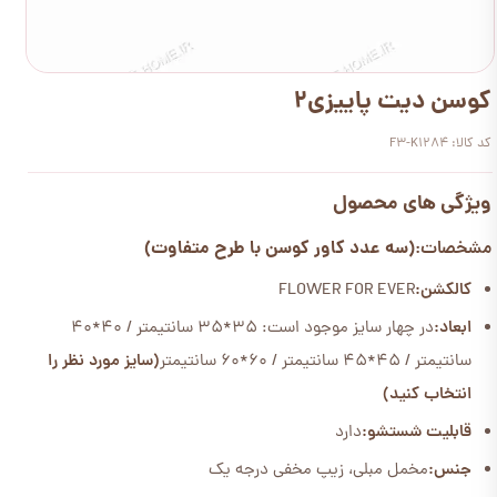
کوسن دیت پاییزی2
کد کالا: F3-K1284
ویژگی های محصول
(سه عدد کاور کوسن با طرح متفاوت)
مشخصات:
کالکشن:
FLOWER FOR EVER
ابعاد:
در چهار سایز موجود است: 35*35 سانتیمتر / 40*40
سانتیمتر / 45*45 سانتیمتر / 60*60 سانتیمتر
(سایز مورد نظر را
انتخاب کنید)
قابلیت شستشو:
دارد
جنس:
مخمل مبلی، زیپ مخفی درجه یک