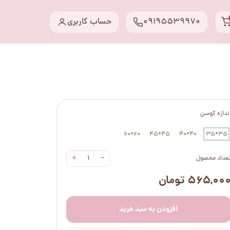
09195539970
حساب کاربری
ندازه کوسن
60*60
45*45
40*40
35*35
+
−
عداد محصول
۵۶۵,۰۰ تومان
افزودن به سبد خرید