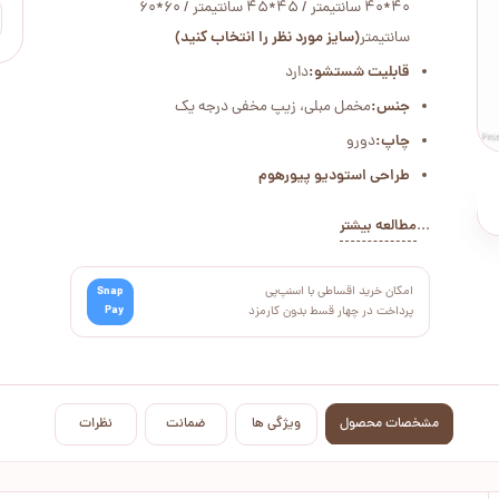
40*40 سانتیمتر / 45*45 سانتیمتر / 60*60
سانتیمتر
(سایز مورد نظر را انتخاب کنید)
قابلیت شستشو:
دارد
جنس:
مخمل مبلی، زیپ مخفی درجه یک
چاپ:
دورو
طراحی استودیو پیورهوم
...
مطالعه بیشتر
امکان خرید اقساطی با اسنپ‌پی
Snap
Pay
پرداخت در چهار قسط بدون کارمزد
مشخصات محصول
ویژگی ها
ضمانت
نظرات