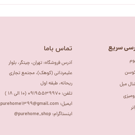
سی سریع
​تماس باما
وم
آدرس فروشگاه: تهران، چیتگر، بلوار
کوسن
علیمردانی (کوهک)، مجتمع تجاری
ریحانه، طبقه اول
ال مبل
تلفن: 09195539970 (10 الی 18 )
ومیزی
ایمیل: purehome1399@gmail.com
نر
اینستاگرام: purehome_shop@