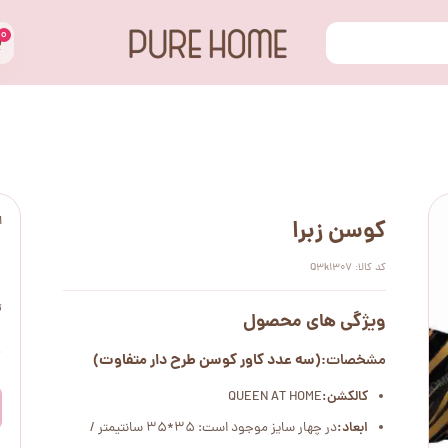
۰
ا
کوسن زبرا
کد کالا: Q3k1307
ت
ویژگی های محصول
۰
(سه عدد کاور کوسن طرح دار متفاوت)
مشخصات:
کالکشن:
QUEEN AT HOME
ابعاد:
در چهار سایز موجود است: 35*35 سانتیمتر /