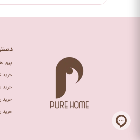
دستر
پیور ه
خرید 
خرید ش
خرید ر
خرید را