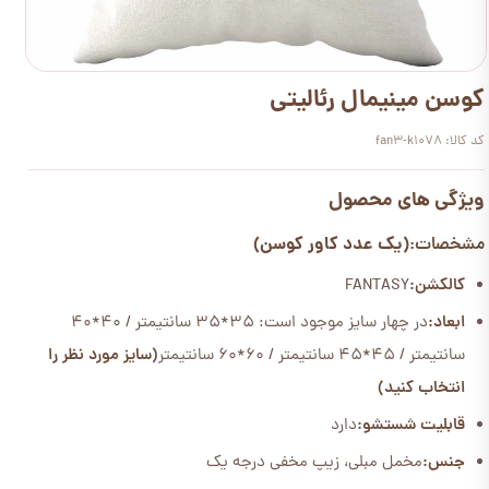
کوسن مینیمال رئالیتی
کد کالا: fan3-k1078
ویژگی های محصول
(یک عدد کاور کوسن)
مشخصات:
کالکشن:
FANTASY
ابعاد:
در چهار سایز موجود است: 35*35 سانتیمتر / 40*40
سانتیمتر / 45*45 سانتیمتر / 60*60 سانتیمتر
(سایز مورد نظر را
انتخاب کنید)
قابلیت شستشو:
دارد
جنس:
مخمل مبلی، زیپ مخفی درجه یک