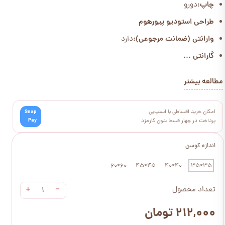
چاپ:
دورو
طراحی استودیو پیورهوم
وارانتی (ضمانت مرجوعی):
دارد
گارانتی ...
مطالعه بیشتر
امکان خرید اقساطی با اسنپ‌پی
Snap
Pay
پرداخت در چهار قسط بدون کارمزد
اندازه کوسن
60*60
45*45
40*40
35*35
+
−
تعداد محصول
۲۱۲,۰۰۰ تومان