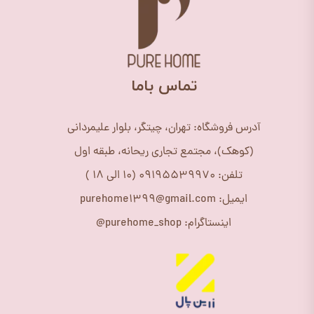
​تماس باما
آدرس فروشگاه: تهران، چیتگر، بلوار علیمردانی
(کوهک)، مجتمع تجاری ریحانه، طبقه اول
تلفن: 09195539970 (10 الی 18 )
ایمیل: purehome1399@gmail.com
اینستاگرام: purehome_shop@