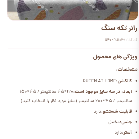
رانر تکه سنگ
کد کالا: Q402RU1026
ویژگی های محصول
مشخصات:
کالکشن:
QUEEN AT HOME
ابعاد: در سه سایز موجود است:
120*45 سانتیمتر / 45*150
سانتیمتر / 45*200 سانتیمتر (سایز مورد نظر را انتخاب کنید)
قابلیت شستشو:
دارد
جنس:
مخمل
آستر:
دارد