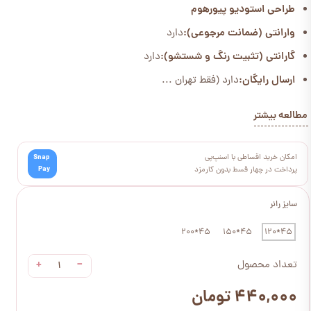
طراحی استودیو پیورهوم
وارانتی (ضمانت مرجوعی):
دارد
گارانتی (تثبیت رنگ و شستشو):
دارد
ارسال رایگان:
دارد (فقط تهران ...
مطالعه بیشتر
امکان خرید اقساطی با اسنپ‌پی
Snap
Pay
پرداخت در چهار قسط بدون کارمزد
سایز رانر
45*200
45*150
45*120
+
−
تعداد محصول
۴۴۰,۰۰۰ تومان