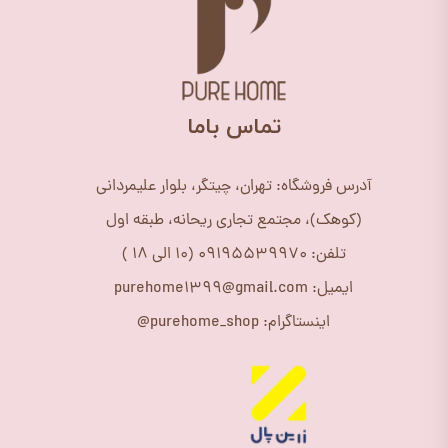
​تماس باما
آدرس فروشگاه: تهران، چیتگر، بلوار علیمردانی
(کوهک)، مجتمع تجاری ریحانه، طبقه اول
تلفن: 09195539970 (10 الی 18 )
ایمیل: purehome1399@gmail.com
اینستاگرام: purehome_shop@