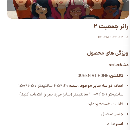
رانر جمعیت 2
کد کالا: Q402RU1022
ویژگی های محصول
مشخصات:
کالکشن:
QUEEN AT HOME
ابعاد: در سه سایز موجود است:
120*45 سانتیمتر / 45*150
سانتیمتر / 45*200 سانتیمتر (سایز مورد نظر را انتخاب کنید)
قابلیت شستشو:
دارد
جنس:
مخمل
آستر:
دارد