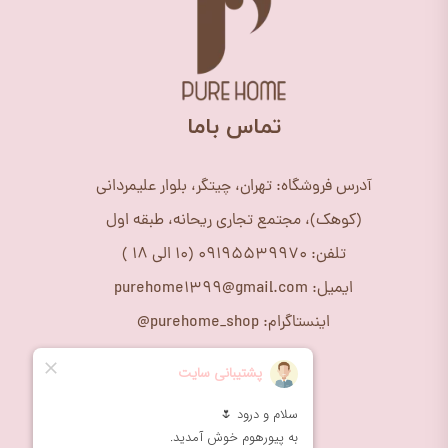
​تماس باما
آدرس فروشگاه: تهران، چیتگر، بلوار علیمردانی
(کوهک)، مجتمع تجاری ریحانه، طبقه اول
تلفن: 09195539970 (10 الی 18 )
ایمیل: purehome1399@gmail.com
اینستاگرام: purehome_shop@