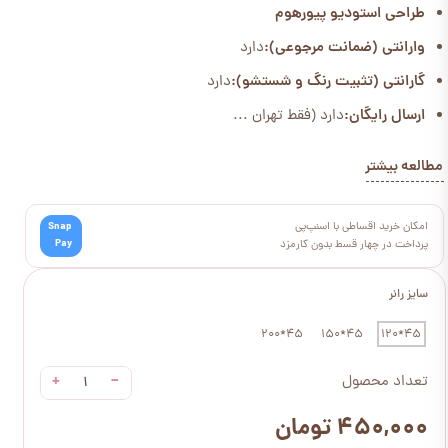
طراحی استودیو پیورهوم
وارانتی (ضمانت مرجوعی):
دارد
گارانتی (تثبیت رنگ و شستشو):
دارد
ارسال رایگان:
دارد (فقط تهران ...
مطالعه بیشتر
امکان خرید اقساطی با اسنپ‌پی
Snap
Pay
پرداخت در چهار قسط بدون کارمزد
سایز رانر
45*200
45*150
45*120
+
−
تعداد محصول
۴۵۰,۰۰۰ تومان