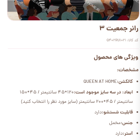
رانر جمعیت 3
کد کالا: Q402RU1021
ویژگی های محصول
مشخصات:
کالکشن:
QUEEN AT HOME
ابعاد: در سه سایز موجود است:
120*45 سانتیمتر / 45*150
سانتیمتر / 45*200 سانتیمتر (سایز مورد نظر را انتخاب کنید)
قابلیت شستشو:
دارد
جنس:
مخمل
آستر:
دارد