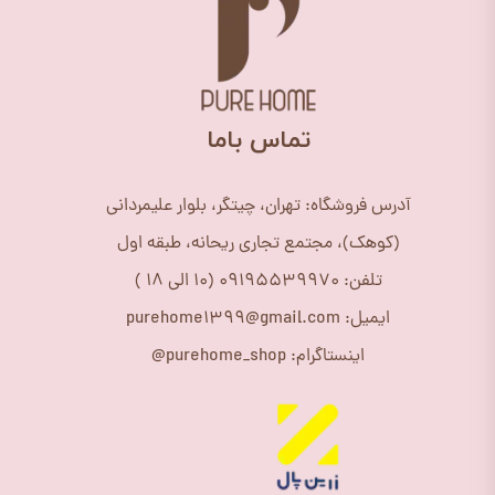
​تماس باما
آدرس فروشگاه: تهران، چیتگر، بلوار علیمردانی
(کوهک)، مجتمع تجاری ریحانه، طبقه اول
تلفن: 09195539970 (10 الی 18 )
ایمیل: purehome1399@gmail.com
اینستاگرام: purehome_shop@