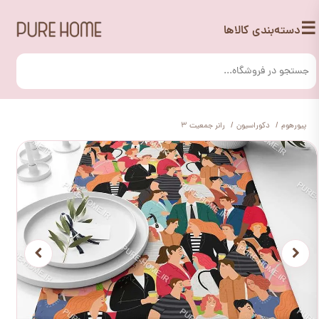
☰
دسته‌بندی کالاها
پیورهوم
دکوراسیون
رانر جمعیت 3