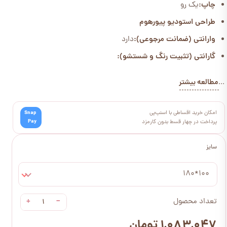
چاپ:
یک رو
طراحی استودیو پیورهوم
وارانتی (ضمانت مرجوعی):
دارد
گارانتی (تثبیت رنگ و شستشو):
مطالعه بیشتر
...
امکان خرید اقساطی با اسنپ‌پی
Snap
Pay
پرداخت در چهار قسط بدون کارمزد
سایز
100*180
+
−
تعداد محصول
۱,۰۸۳,۰۴۷ تومان