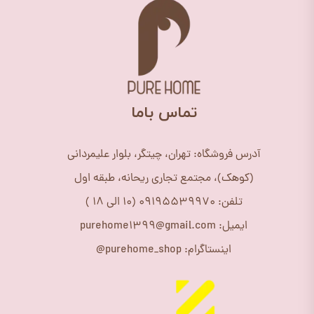
​تماس باما
آدرس فروشگاه: تهران، چیتگر، بلوار علیمردانی
(کوهک)، مجتمع تجاری ریحانه، طبقه اول
تلفن: 09195539970 (10 الی 18 )
ایمیل: purehome1399@gmail.com
اینستاگرام: purehome_shop@