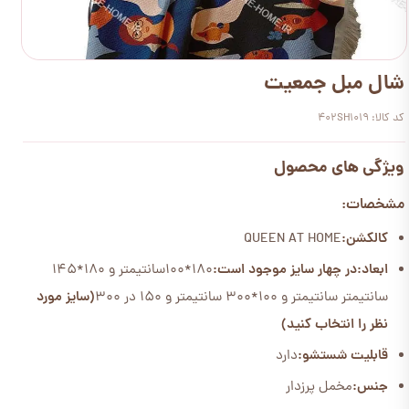
شال مبل جمعیت
کد کالا: 402SH1019
ویژگی های محصول
مشخصات:
کالکشن:
QUEEN AT HOME
ابعاد:
در چهار سایز موجود است:
180*100سانتیمتر و 180*145
سانتیمتر سانتیمتر و 100*300 سانتیمتر و 150 در 300
(سایز مورد
نظر را انتخاب کنید)
قابلیت شستشو:
دارد
جنس:
مخمل پرزدار