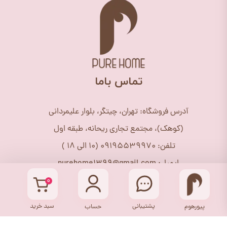
​تماس باما
آدرس فروشگاه: تهران، چیتگر، بلوار علیمردانی
(کوهک)، مجتمع تجاری ریحانه، طبقه اول
تلفن: 09195539970 (10 الی 18 )
ایمیل: purehome1399@gmail.com
اینستاگرام: purehome_shop@
۰
پشتیبانی
سبد خرید
پیورهوم
حساب