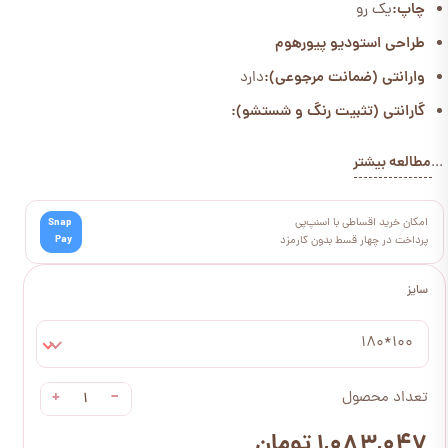
چاپ:
یک رو
طراحی استودیو پیورهوم
وارانتی (ضمانت مرجوعی):
دارد
گارانتی (تثبیت رنگ و شستشو):
مطالعه بیشتر
...
امکان خرید اقساطی با اسنپ‌پی
Snap
Pay
پرداخت در چهار قسط بدون کارمزد
سایز
100*180
+
−
تعداد محصول
۱,۰۸۳,۰۴۷ تومان