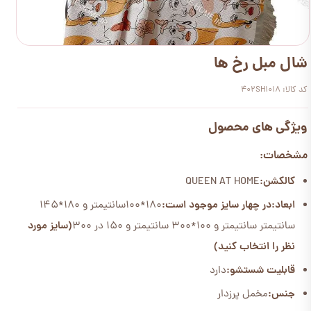
شال مبل رخ ها
کد کالا: 402SH1018
ویژگی های محصول
مشخصات:
کالکشن:
QUEEN AT HOME
ابعاد:
در چهار سایز موجود است:
180*100سانتیمتر و 180*145
سانتیمتر سانتیمتر و 100*300 سانتیمتر و 150 در 300
(سایز مورد
نظر را انتخاب کنید)
قابلیت شستشو:
دارد
جنس:
مخمل پرزدار