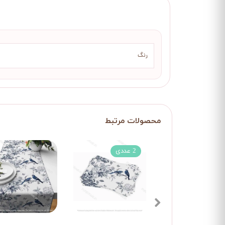
رنگ
2 عددی