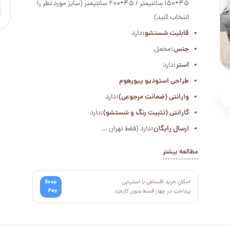
45*150 سانتیمتر / 45*200 سانتیمتر (سایز مورد نظر را
انتخاب کنید)
قابلیت شستشو:
دارد
جنس:
مخمل
آستر:
دارد
طراحی استودیو پیورهوم
وارانتی (ضمانت مرجوعی):
دارد
گارانتی (تثبیت رنگ و شستشو):
دارد
ارسال رایگان:
دارد (فقط تهران ...
مطالعه بیشتر
امکان خرید اقساطی با اسنپ‌پی
Snap
Pay
پرداخت در چهار قسط بدون کارمزد