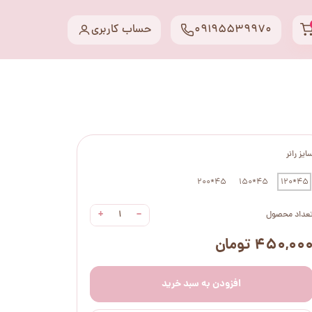
09195539970
حساب کاربری
ایز رانر
45*200
45*150
45*120
+
−
عداد محصول
۴۵۰,۰۰ تومان
افزودن به سبد خرید