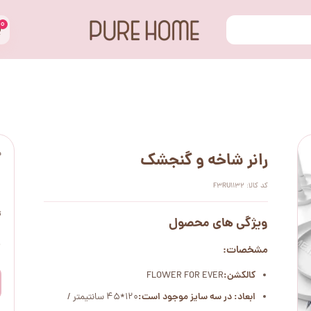
۰
س
رانر شاخه و گنجشک
کد کالا: F3RU1132
ت
ویژگی های محصول
۰
مشخصات:
کالکشن:
FLOWER FOR EVER
ابعاد: در سه سایز موجود است:
120*45 سانتیمتر /