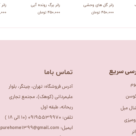
رانر گل های وحشی
رانر برگ رونده آبی
رانر 
۴۵۰,۰۰۰ تومان
۴۵۰,۰۰۰ تومان
۴۵۰,۰۰۰
سی سریع
​تماس باما
وم
آدرس فروشگاه: تهران، چیتگر، بلوار
کوسن
علیمردانی (کوهک)، مجتمع تجاری
ریحانه، طبقه اول
ال مبل
تلفن: 09195539970 (10 الی 18 )
ومیزی
ایمیل: purehome1399@gmail.com
نر