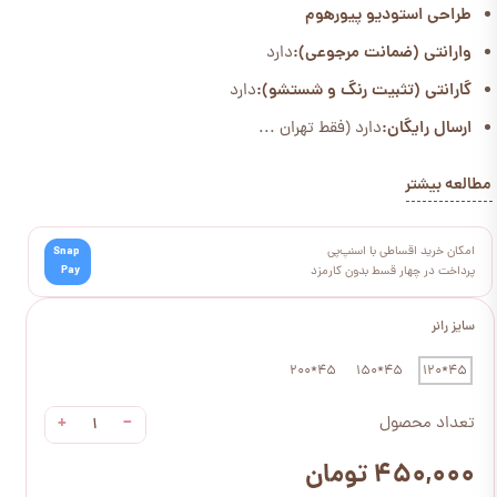
طراحی استودیو پیورهوم
وارانتی (ضمانت مرجوعی):
دارد
گارانتی (تثبیت رنگ و شستشو):
دارد
ارسال رایگان:
دارد (فقط تهران ...
مطالعه بیشتر
امکان خرید اقساطی با اسنپ‌پی
Snap
Pay
پرداخت در چهار قسط بدون کارمزد
سایز رانر
45*200
45*150
45*120
+
−
تعداد محصول
۴۵۰,۰۰۰ تومان