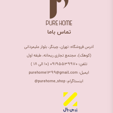
​تماس باما
آدرس فروشگاه: تهران، چیتگر، بلوار علیمردانی
(کوهک)، مجتمع تجاری ریحانه، طبقه اول
تلفن: 09195539970 (10 الی 18 )
ایمیل: purehome1399@gmail.com
اینستاگرام: purehome_shop@