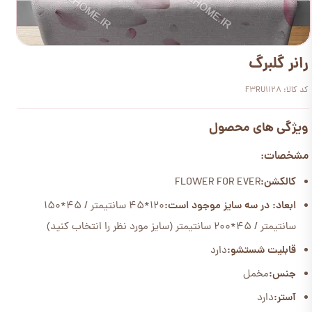
رانر گلبرگ
کد کالا: F3RU1128
ویژگی های محصول
مشخصات:
کالکشن:
FLOWER FOR EVER
ابعاد: در سه سایز موجود است:
120*45 سانتیمتر / 45*150
سانتیمتر / 45*200 سانتیمتر (سایز مورد نظر را انتخاب کنید)
قابلیت شستشو:
دارد
جنس:
مخمل
آستر:
دارد