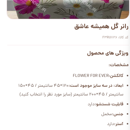
رانر گل همیشه عاشق
کد کالا: F3RU1126
ویژگی های محصول
مشخصات:
کالکشن:
FLOWER FOR EVER
ابعاد: در سه سایز موجود است:
120*45 سانتیمتر / 45*150
سانتیمتر / 45*200 سانتیمتر (سایز مورد نظر را انتخاب کنید)
قابلیت شستشو:
دارد
جنس:
مخمل
آستر:
دارد