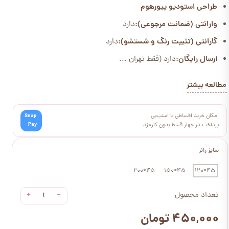
طراحی استودیو پیورهوم
وارانتی (ضمانت مرجوعی):
دارد
گارانتی (تثبیت رنگ و شستشو):
دارد
ارسال رایگان:
دارد (فقط تهران ...
مطالعه بیشتر
امکان خرید اقساطی با اسنپ‌پی
Snap
Pay
پرداخت در چهار قسط بدون کارمزد
سایز رانر
45*200
45*150
45*120
+
−
تعداد محصول
۴۵۰,۰۰۰ تومان