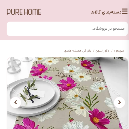
☰
دسته‌بندی کالاها
پیورهوم
دکوراسیون
رانر گل همیشه عاشق