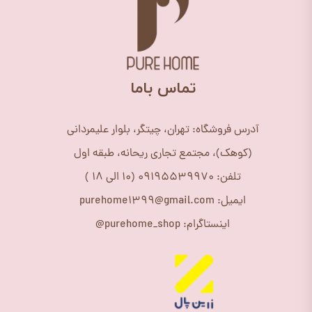
​تماس باما
آدرس فروشگاه: تهران، چیتگر، بلوار علیمردانی
(کوهک)، مجتمع تجاری ریحانه، طبقه اول
تلفن: 09195539970 (10 الی 18 )
ایمیل: purehome1399@gmail.com
اینستاگرام: purehome_shop@