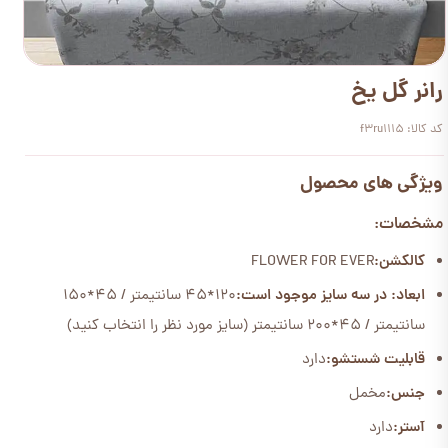
رانر گل یخ
کد کالا: f3ru1115
ویژگی های محصول
مشخصات:
کالکشن:
FLOWER FOR EVER
ابعاد: در سه سایز موجود است:
120*45 سانتیمتر / 45*150
سانتیمتر / 45*200 سانتیمتر (سایز مورد نظر را انتخاب کنید)
قابلیت شستشو:
دارد
جنس:
مخمل
آستر:
دارد