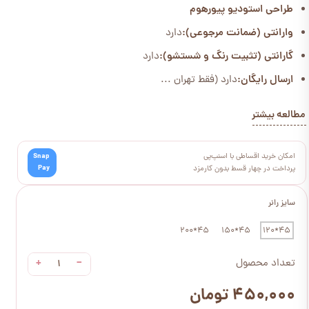
طراحی استودیو پیورهوم
وارانتی (ضمانت مرجوعی):
دارد
گارانتی (تثبیت رنگ و شستشو):
دارد
ارسال رایگان:
دارد (فقط تهران ...
مطالعه بیشتر
امکان خرید اقساطی با اسنپ‌پی
Snap
Pay
پرداخت در چهار قسط بدون کارمزد
سایز رانر
45*200
45*150
45*120
+
−
تعداد محصول
۴۵۰,۰۰۰ تومان