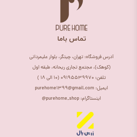
​تماس باما
آدرس فروشگاه: تهران، چیتگر، بلوار علیمردانی
(کوهک)، مجتمع تجاری ریحانه، طبقه اول
تلفن: 09195539970 (10 الی 18 )
ایمیل: purehome1399@gmail.com
اینستاگرام: purehome_shop@