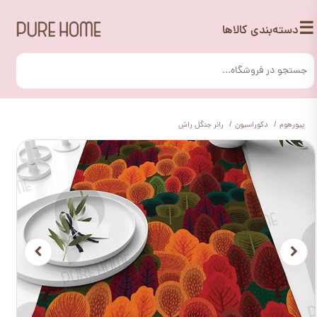
☰
دسته‌بندی کالاها
پیورهوم
دکوراسیون
رانر جنگل راش