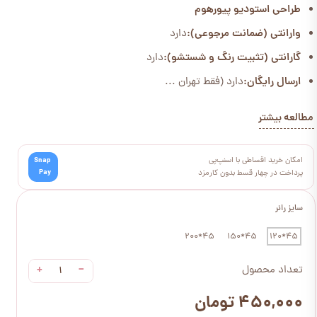
طراحی استودیو پیورهوم
وارانتی (ضمانت مرجوعی):
دارد
گارانتی (تثبیت رنگ و شستشو):
دارد
ارسال رایگان:
دارد (فقط تهران ...
مطالعه بیشتر
امکان خرید اقساطی با اسنپ‌پی
Snap
Pay
پرداخت در چهار قسط بدون کارمزد
سایز رانر
45*200
45*150
45*120
+
−
تعداد محصول
۴۵۰,۰۰۰ تومان