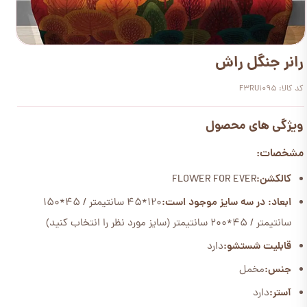
رانر جنگل راش
کد کالا: F3RU1095
ویژگی های محصول
مشخصات:
کالکشن:
FLOWER FOR EVER
ابعاد: در سه سایز موجود است:
120*45 سانتیمتر / 45*150
سانتیمتر / 45*200 سانتیمتر (سایز مورد نظر را انتخاب کنید)
قابلیت شستشو:
دارد
جنس:
مخمل
آستر:
دارد