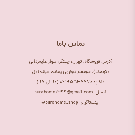
​تماس باما
آدرس فروشگاه: تهران، چیتگر، بلوار علیمردانی
(کوهک)، مجتمع تجاری ریحانه، طبقه اول
تلفن: 09195539970 (10 الی 18 )
ایمیل: purehome1399@gmail.com
اینستاگرام: purehome_shop@