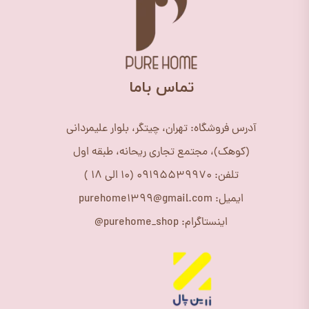
​تماس باما
آدرس فروشگاه: تهران، چیتگر، بلوار علیمردانی
(کوهک)، مجتمع تجاری ریحانه، طبقه اول
تلفن: 09195539970 (10 الی 18 )
ایمیل: purehome1399@gmail.com
اینستاگرام: purehome_shop@