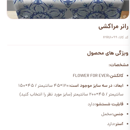
رانر مراکشی
کد کالا: f2RU1099
ویژگی های محصول
مشخصات:
کالکشن:
FLOWER FOR EVER
ابعاد: در سه سایز موجود است:
120*45 سانتیمتر / 45*150
سانتیمتر / 45*200 سانتیمتر (سایز مورد نظر را انتخاب کنید)
قابلیت شستشو:
دارد
جنس:
مخمل
آستر:
دارد