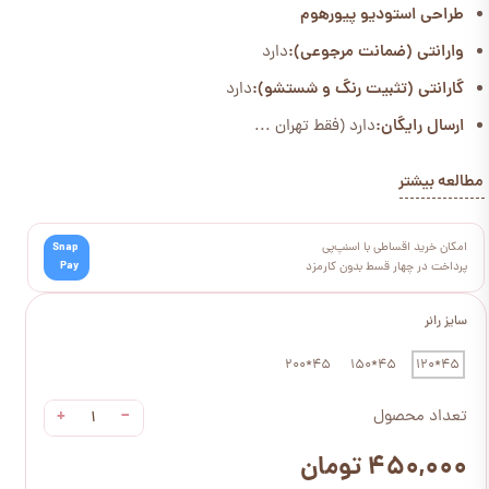
طراحی استودیو پیورهوم
وارانتی (ضمانت مرجوعی):
دارد
گارانتی (تثبیت رنگ و شستشو):
دارد
ارسال رایگان:
دارد (فقط تهران ...
مطالعه بیشتر
امکان خرید اقساطی با اسنپ‌پی
Snap
Pay
پرداخت در چهار قسط بدون کارمزد
سایز رانر
45*200
45*150
45*120
+
−
تعداد محصول
۴۵۰,۰۰۰ تومان