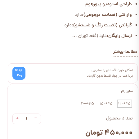
طراحی استودیو پیورهوم
وارانتی (ضمانت مرجوعی):
دارد
گارانتی (تثبیت رنگ و شستشو):
دارد
ارسال رایگان:
دارد (فقط تهران ...
مطالعه بیشتر
امکان خرید اقساطی با اسنپ‌پی
Snap
Pay
پرداخت در چهار قسط بدون کارمزد
سایز رانر
45*200
45*150
45*120
+
−
تعداد محصول
۴۵۰,۰۰۰ تومان