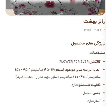
رانر بهشت
کد کالا: F2RU1113
ویژگی های محصول
مشخصات:
کالکشن:
FLOWER FOR EVER
ابعاد: در سه سایز موجود است:
120*45 سانتیمتر / 45*150
سانتیمتر / 45*200 سانتیمتر (سایز مورد نظر را انتخاب کنید)
قابلیت شستشو:
دارد
جنس:
مخمل
آستر:
دارد