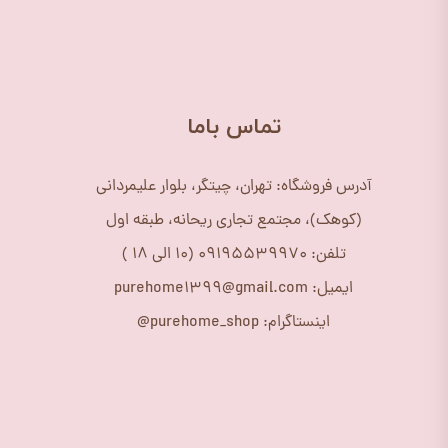
​تماس باما
آدرس فروشگاه: تهران، چیتگر، بلوار علیمردانی
(کوهک)، مجتمع تجاری ریحانه، طبقه اول
تلفن: 09195539970 (10 الی 18 )
ایمیل: purehome1399@gmail.com
اینستاگرام: purehome_shop@