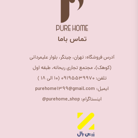
​تماس باما
آدرس فروشگاه: تهران، چیتگر، بلوار علیمردانی
(کوهک)، مجتمع تجاری ریحانه، طبقه اول
تلفن: 09195539970 (10 الی 18 )
ایمیل: purehome1399@gmail.com
اینستاگرام: purehome_shop@