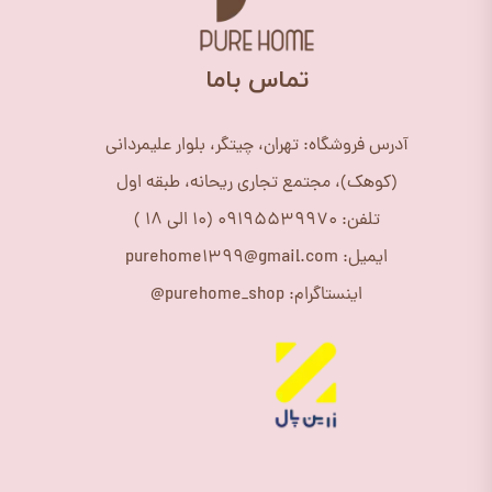
​تماس باما
آدرس فروشگاه: تهران، چیتگر، بلوار علیمردانی
(کوهک)، مجتمع تجاری ریحانه، طبقه اول
تلفن: 09195539970 (10 الی 18 )
ایمیل: purehome1399@gmail.com
اینستاگرام: purehome_shop@