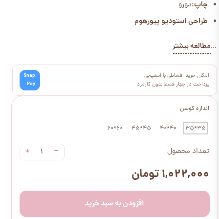
چاپ:
دورو
طراحی استودیو پیورهوم
مطالعه بیشتر
...
امکان خرید اقساطی با اسنپ‌پی
Snap
Pay
پرداخت در چهار قسط بدون کارمزد
اندازه کوسن
60*60
45*45
40*40
35*35
+
−
تعداد محصول
۱,۰۲۲,۰۰۰ تومان
افزودن به سبد خرید