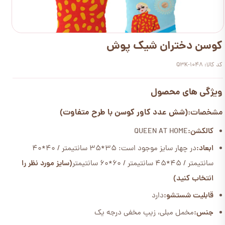
کوسن دختران شیک پوش
کد کالا: Q3K-1048
ویژگی های محصول
(شش عدد کاور کوسن با طرح متفاوت)
مشخصات:
کالکشن:
QUEEN AT HOME
ابعاد:
در چهار سایز موجود است: 35*35 سانتیمتر / 40*40
سانتیمتر / 45*45 سانتیمتر / 60*60 سانتیمتر
(سایز مورد نظر را
انتخاب کنید)
قابلیت شستشو:
دارد
جنس:
مخمل مبلی، زیپ مخفی درجه یک