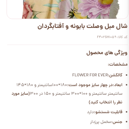
شال مبل وصلت بابونه و آفتابگردان
کد کالا: F402SH1059
ویژگی های محصول
مشخصات:
کالکشن:
FLOWER FOR EVER
ابعاد:
در چهار سایز موجود است:
180*100سانتیمتر و 180*145
سانتیمتر سانتیمتر و 100*300 سانتیمتر و 150 در 300
(سایز مورد
نظر را انتخاب کنید)
قابلیت شستشو:
دارد
جنس:
مخمل پرزدار