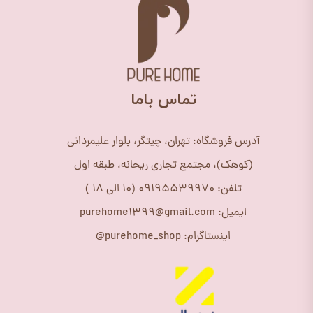
​تماس باما
آدرس فروشگاه: تهران، چیتگر، بلوار علیمردانی
(کوهک)، مجتمع تجاری ریحانه، طبقه اول
تلفن: 09195539970 (10 الی 18 )
ایمیل: purehome1399@gmail.com
اینستاگرام: purehome_shop@