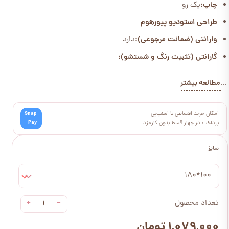
چاپ:
یک رو
طراحی استودیو پیورهوم
وارانتی (ضمانت مرجوعی):
دارد
گارانتی (تثبیت رنگ و شستشو):
مطالعه بیشتر
...
امکان خرید اقساطی با اسنپ‌پی
Snap
Pay
پرداخت در چهار قسط بدون کارمزد
سایز
100*180
+
−
تعداد محصول
۱,۰۷۹,۰۰۰ تومان