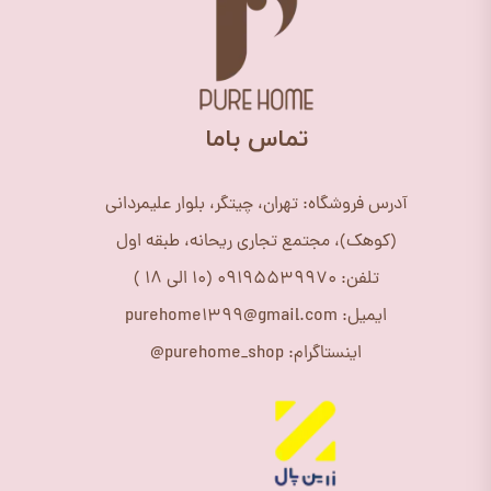
​تماس باما
آدرس فروشگاه: تهران، چیتگر، بلوار علیمردانی
(کوهک)، مجتمع تجاری ریحانه، طبقه اول
تلفن: 09195539970 (10 الی 18 )
ایمیل: purehome1399@gmail.com
اینستاگرام: purehome_shop@