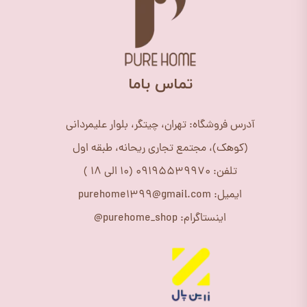
​تماس باما
آدرس فروشگاه: تهران، چیتگر، بلوار علیمردانی
(کوهک)، مجتمع تجاری ریحانه، طبقه اول
تلفن: 09195539970 (10 الی 18 )
ایمیل: purehome1399@gmail.com
اینستاگرام: purehome_shop@