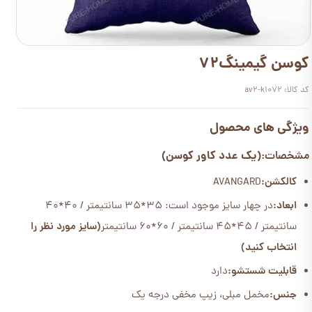
کوسن گیمینگ72
کد کالا: av2-k1072
ویژگی های محصول
(یک عدد کاور کوسن)
مشخصات:
کالکشن:
AVANGARD
ابعاد:
در چهار سایز موجود است: 35*35 سانتیمتر / 40*40
سانتیمتر / 45*45 سانتیمتر / 60*60 سانتیمتر
(سایز مورد نظر را
انتخاب کنید)
قابلیت شستشو:
دارد
جنس:
مخمل مبلی، زیپ مخفی درجه یک