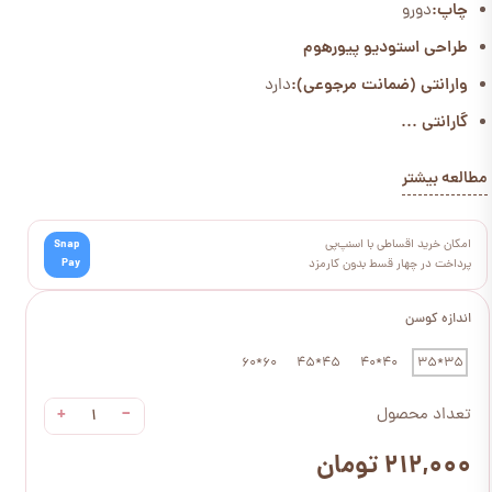
چاپ:
دورو
طراحی استودیو پیورهوم
وارانتی (ضمانت مرجوعی):
دارد
گارانتی ...
مطالعه بیشتر
امکان خرید اقساطی با اسنپ‌پی
Snap
Pay
پرداخت در چهار قسط بدون کارمزد
اندازه کوسن
60*60
45*45
40*40
35*35
+
−
تعداد محصول
۲۱۲,۰۰۰ تومان