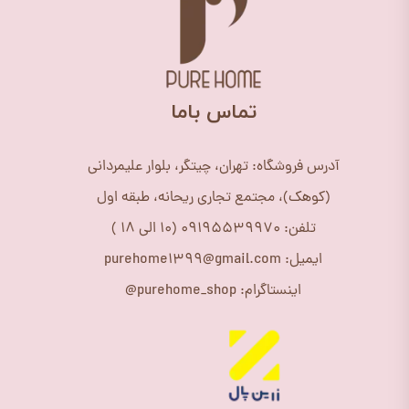
​تماس باما
آدرس فروشگاه: تهران، چیتگر، بلوار علیمردانی
(کوهک)، مجتمع تجاری ریحانه، طبقه اول
تلفن: 09195539970 (10 الی 18 )
ایمیل: purehome1399@gmail.com
اینستاگرام: purehome_shop@