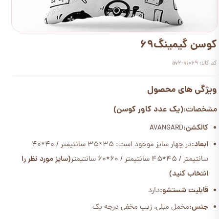
کوسن گیمینگ69
کد کالا: av2-k1069
ویژگی های محصول
(یک عدد کاور کوسن)
مشخصات:
کالکشن:
AVANGARD
ابعاد:
در چهار سایز موجود است: 35*35 سانتیمتر / 40*40
سانتیمتر / 45*45 سانتیمتر / 60*60 سانتیمتر
(سایز مورد نظر را
انتخاب کنید)
قابلیت شستشو:
دارد
جنس:
مخمل مبلی، زیپ مخفی درجه یک