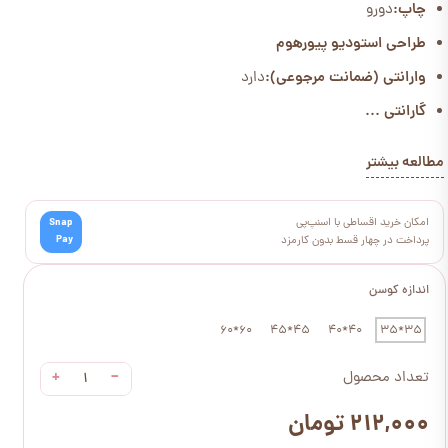
چاپ:
دورو
طراحی استودیو پیورهوم
وارانتی (ضمانت مرجوعی):
دارد
گارانتی ...
مطالعه بیشتر
امکان خرید اقساطی با اسنپ‌پی
Snap
Pay
پرداخت در چهار قسط بدون کارمزد
اندازه کوسن
60*60
45*45
40*40
35*35
+
−
تعداد محصول
۲۱۲,۰۰۰ تومان