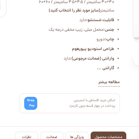
40*40 سانتیمتر / 45*45 سانتیمتر / 60*60
سانتیمتر
(سایز مورد نظر را انتخاب کنید)
قابلیت شستشو:
دارد
جنس:
مخمل مبلی، زیپ مخفی درجه یک
چاپ:
دورو
طراحی استودیو پیورهوم
وارانتی (ضمانت مرجوعی):
دارد
گارانتی ...
مطالعه بیشتر
امکان خرید اقساطی با اسنپ‌پی
Snap
Pay
پرداخت در چهار قسط بدون کارمزد
مشخصات محصول
ویژگی ها
ضمانت
نظرات