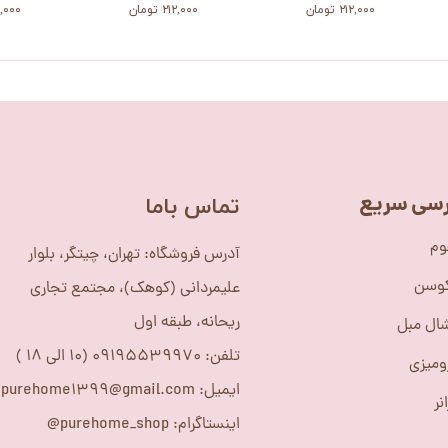
۲۱۲,۰۰۰ تومان
۲۱۲,۰۰۰ تومان
۲۱۲,۰۰۰ 
سی سریع
​تماس باما
وم
آدرس فروشگاه: تهران، چیتگر، بلوار
کوسن
علیمردانی (کوهک)، مجتمع تجاری
ریحانه، طبقه اول
ال مبل
تلفن: 09195539970 (10 الی 18 )
ومیزی
ایمیل: purehome1399@gmail.com
نر
اینستاگرام: purehome_shop@