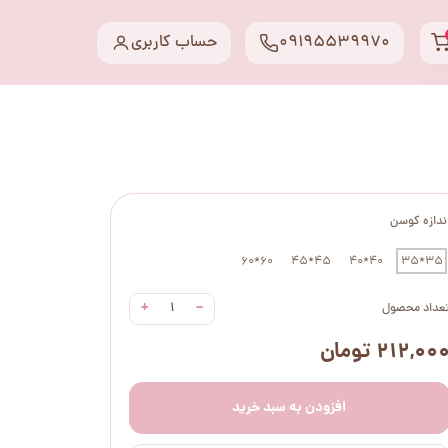
09195539970
حساب کاربری
ندازه کوسن
60*60
45*45
40*40
35*35
+
−
عداد محصول
۲۱۲,۰۰ تومان
افزودن به سبد خرید