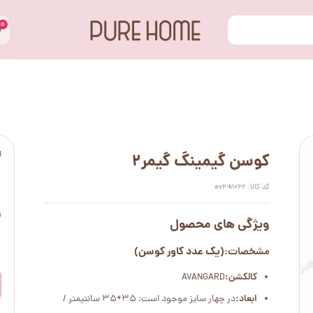
۰
ا
کوسن گیمینگ گیمر2
کد کالا: av2-k1062
ت
ویژگی های محصول
۰
(یک عدد کاور کوسن)
مشخصات:
کالکشن:
AVANGARD
ابعاد:
در چهار سایز موجود است: 35*35 سانتیمتر /