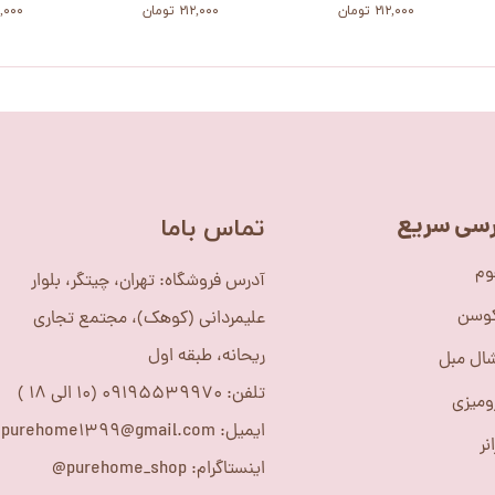
۲۱۲,۰۰۰ تومان
۲۱۲,۰۰۰ تومان
۲۱۲,۰۰۰ 
سی سریع
​تماس باما
وم
آدرس فروشگاه: تهران، چیتگر، بلوار
کوسن
علیمردانی (کوهک)، مجتمع تجاری
ریحانه، طبقه اول
ال مبل
تلفن: 09195539970 (10 الی 18 )
ومیزی
ایمیل: purehome1399@gmail.com
نر
اینستاگرام: purehome_shop@