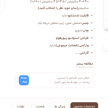
40*40 سانتیمتر / 45*45 سانتیمتر / 60*60
سانتیمتر
(سایز مورد نظر را انتخاب کنید)
قابلیت شستشو:
دارد
جنس:
مخمل مبلی، زیپ مخفی درجه یک
چاپ:
دورو
طراحی استودیو پیورهوم
وارانتی (ضمانت مرجوعی):
دارد
گارانتی ...
مطالعه بیشتر
امکان خرید اقساطی با اسنپ‌پی
Snap
Pay
پرداخت در چهار قسط بدون کارمزد
مشخصات محصول
ویژگی ها
ضمانت
نظرات