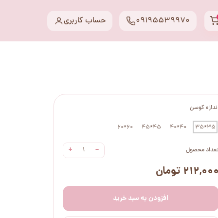
09195539970
حساب کاربری
ندازه کوسن
60*60
45*45
40*40
35*35
+
−
عداد محصول
۲۱۲,۰۰ تومان
افزودن به سبد خرید