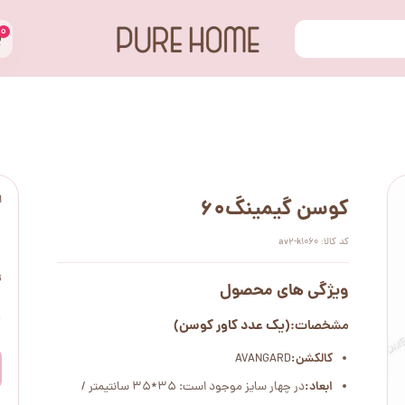
۰
ا
کوسن گیمینگ60
کد کالا: av2-k1060
ت
ویژگی های محصول
۰
(یک عدد کاور کوسن)
مشخصات:
کالکشن:
AVANGARD
ابعاد:
در چهار سایز موجود است: 35*35 سانتیمتر /