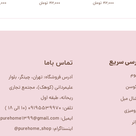
۲۱۲,۰۰۰ تومان
۲۱۲,۰۰۰ تومان
۲۱۲,۰۰۰ 
سی سریع
​تماس باما
وم
آدرس فروشگاه: تهران، چیتگر، بلوار
کوسن
علیمردانی (کوهک)، مجتمع تجاری
ریحانه، طبقه اول
ال مبل
تلفن: 09195539970 (10 الی 18 )
ومیزی
ایمیل: purehome1399@gmail.com
نر
اینستاگرام: purehome_shop@