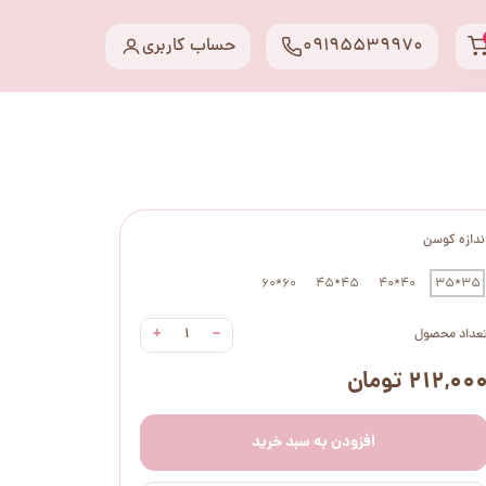
09195539970
حساب کاربری
ندازه کوسن
60*60
45*45
40*40
35*35
+
−
عداد محصول
۲۱۲,۰۰ تومان
افزودن به سبد خرید