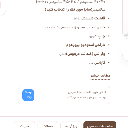
40*40 سانتیمتر / 45*45 سانتیمتر / 60*60
سانتیمتر
(سایز مورد نظر را انتخاب کنید)
قابلیت شستشو:
دارد
جنس:
مخمل مبلی، زیپ مخفی درجه یک
چاپ:
دورو
طراحی استودیو پیورهوم
وارانتی (ضمانت مرجوعی):
دارد
گارانتی ...
مطالعه بیشتر
امکان خرید اقساطی با اسنپ‌پی
Snap
Pay
پرداخت در چهار قسط بدون کارمزد
مشخصات محصول
ویژگی ها
ضمانت
نظرات