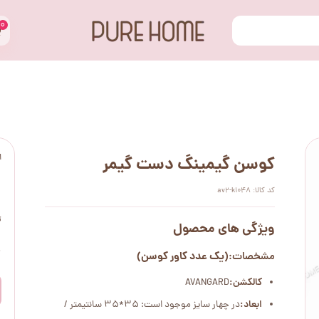
۰
ا
کوسن گیمینگ دست گیمر
کد کالا: av2-k1048
ت
ویژگی های محصول
۰
(یک عدد کاور کوسن)
مشخصات:
کالکشن:
AVANGARD
ابعاد:
در چهار سایز موجود است: 35*35 سانتیمتر /