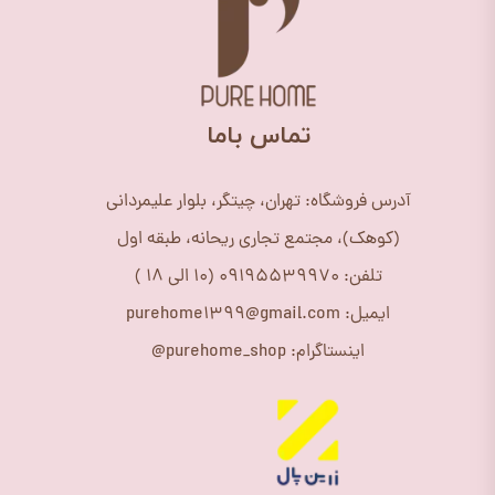
​تماس باما
آدرس فروشگاه: تهران، چیتگر، بلوار علیمردانی
(کوهک)، مجتمع تجاری ریحانه، طبقه اول
تلفن: 09195539970 (10 الی 18 )
ایمیل: purehome1399@gmail.com
اینستاگرام: purehome_shop@