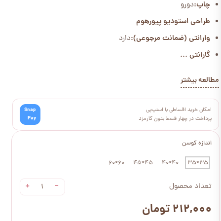
چاپ:
دورو
طراحی استودیو پیورهوم
وارانتی (ضمانت مرجوعی):
دارد
گارانتی ...
مطالعه بیشتر
امکان خرید اقساطی با اسنپ‌پی
Snap
Pay
پرداخت در چهار قسط بدون کارمزد
اندازه کوسن
60*60
45*45
40*40
35*35
+
−
تعداد محصول
۲۱۲,۰۰۰ تومان