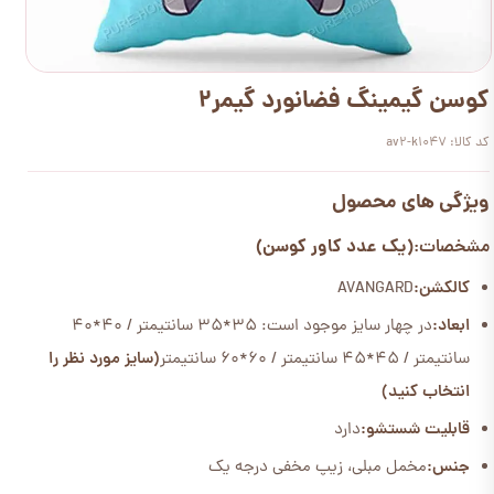
کوسن گیمینگ فضانورد گیمر2
کد کالا: av2-k1047
ویژگی های محصول
(یک عدد کاور کوسن)
مشخصات:
کالکشن:
AVANGARD
ابعاد:
در چهار سایز موجود است: 35*35 سانتیمتر / 40*40
سانتیمتر / 45*45 سانتیمتر / 60*60 سانتیمتر
(سایز مورد نظر را
انتخاب کنید)
قابلیت شستشو:
دارد
جنس:
مخمل مبلی، زیپ مخفی درجه یک