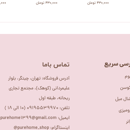
۴۳۰,۰۰۰ تومان
۴۳۰,۰۰۰ تومان
۳۶۰,۰۰۰
سی سریع
​تماس باما
وم
آدرس فروشگاه: تهران، چیتگر، بلوار
کوسن
علیمردانی (کوهک)، مجتمع تجاری
ریحانه، طبقه اول
ال مبل
تلفن: 09195539970 (10 الی 18 )
ومیزی
ایمیل: purehome1399@gmail.com
نر
اینستاگرام: purehome_shop@