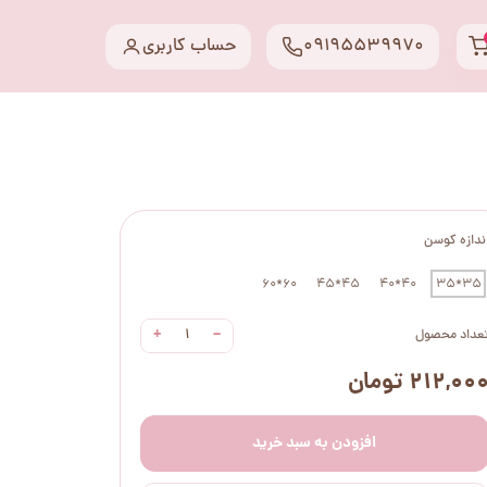
09195539970
حساب کاربری
ندازه کوسن
60*60
45*45
40*40
35*35
+
−
عداد محصول
۲۱۲,۰۰ تومان
افزودن به سبد خرید