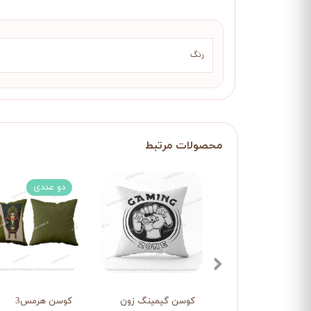
رنگ
دو عددی
کوسن گیمینگ زون
کوسن هرمس3