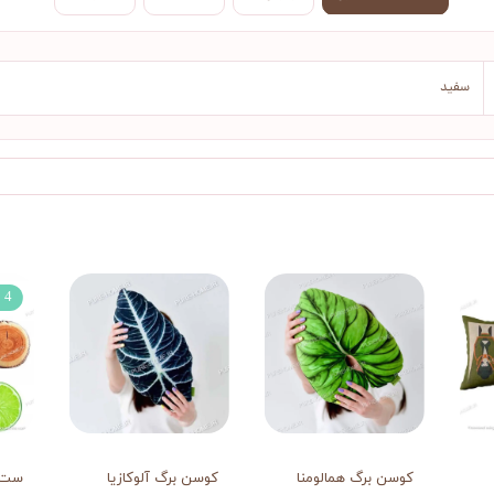
سفید
4 عددی
کوسن برگ همالومنا
کوسن برگ آلوکازیا
ست ن