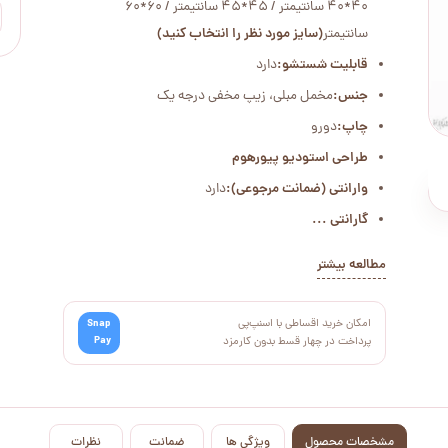
40*40 سانتیمتر / 45*45 سانتیمتر / 60*60
سانتیمتر
(سایز مورد نظر را انتخاب کنید)
قابلیت شستشو:
دارد
جنس:
مخمل مبلی، زیپ مخفی درجه یک
چاپ:
دورو
طراحی استودیو پیورهوم
وارانتی (ضمانت مرجوعی):
دارد
گارانتی ...
مطالعه بیشتر
امکان خرید اقساطی با اسنپ‌پی
Snap
Pay
پرداخت در چهار قسط بدون کارمزد
مشخصات محصول
ویژگی ها
ضمانت
نظرات