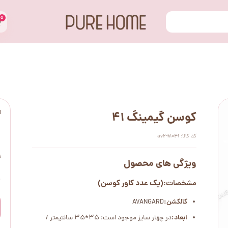
۰
ا
کوسن گیمینگ 41
کد کالا: av2-k1041
ت
ویژگی های محصول
۰
(یک عدد کاور کوسن)
مشخصات:
کالکشن:
AVANGARD
ابعاد:
در چهار سایز موجود است: 35*35 سانتیمتر /