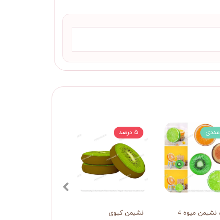
۵ درصد
شیمن میوه 4
نشیمن کیوی
نشیمن لیموشیرین