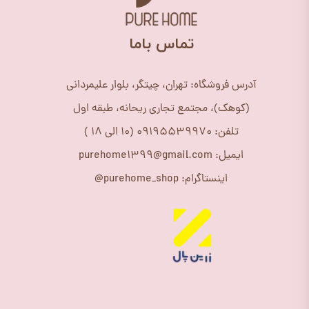
​تماس باما
آدرس فروشگاه: تهران، چیتگر، بلوار علیمردانی
(کوهک)، مجتمع تجاری ریحانه، طبقه اول
تلفن: 09195539970 (10 الی 18 )
ایمیل: purehome1399@gmail.com
اینستاگرام: purehome_shop@