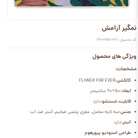
نمگیر آرامش
کد محصول: F402NA1047
ویژگی های محصول
مشخصات:
کالکشن:
FLIWER FOR EVER
ابعاد:
50*90 سانتیمتر
قابلیت شستشو:
دارد
جنس:
سه لایه:مخمل، مغزی پشمی ضخیم، آستر ضد آب
آستر:
دارد
طراحی استودیو پیورهوم