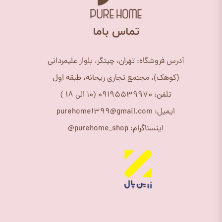
​تماس باما
آدرس فروشگاه: تهران، چیتگر، بلوار علیمردانی
(کوهک)، مجتمع تجاری ریحانه، طبقه اول
تلفن: 09195539970 (10 الی 18 )
ایمیل: purehome1399@gmail.com
اینستاگرام: purehome_shop@