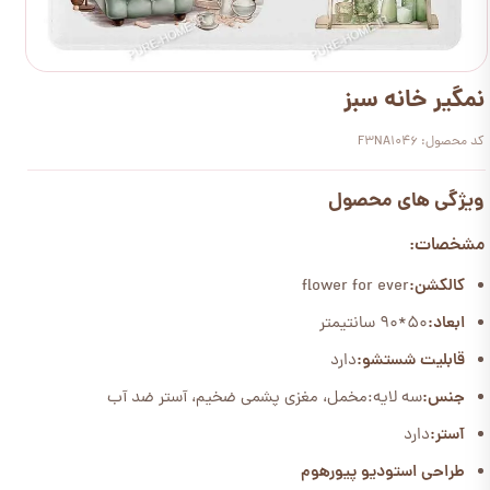
نمگیر خانه سبز
کد محصول: F3NA1046
ویژگی های محصول
مشخصات:
کالکشن:
flower for ever
ابعاد:
50*90 سانتیمتر
قابلیت شستشو:
دارد
جنس:
سه لایه:مخمل، مغزی پشمی ضخیم، آستر ضد آب
آستر:
دارد
طراحی استودیو پیورهوم