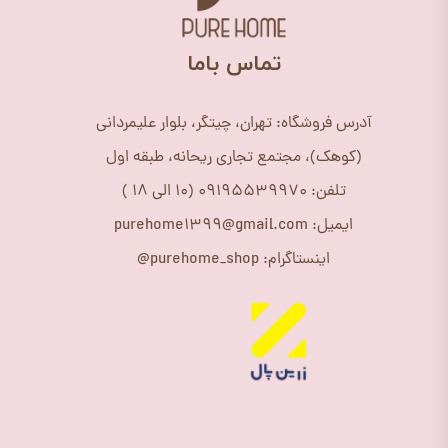
​تماس باما
آدرس فروشگاه: تهران، چیتگر، بلوار علیمردانی
(کوهک)، مجتمع تجاری ریحانه، طبقه اول
تلفن: 09195539970 (10 الی 18 )
ایمیل: purehome1399@gmail.com
اینستاگرام: purehome_shop@