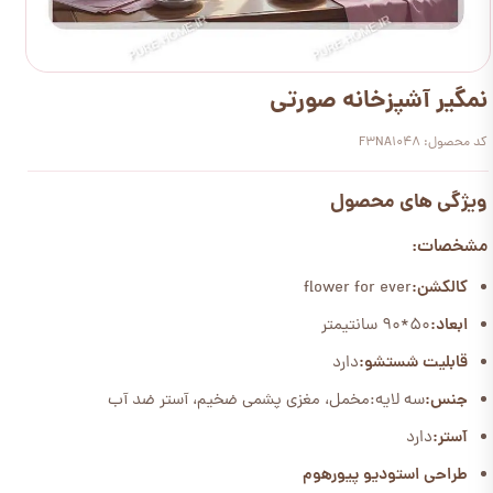
نمگیر آشپزخانه صورتی
کد محصول: F3NA1048
ویژگی های محصول
مشخصات:
کالکشن:
flower for ever
ابعاد:
50*90 سانتیمتر
قابلیت شستشو:
دارد
جنس:
سه لایه:مخمل، مغزی پشمی ضخیم، آستر ضد آب
آستر:
دارد
طراحی استودیو پیورهوم