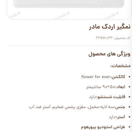
نمگیر اردک مادر
کد محصول: F3NA1044
ویژگی های محصول
مشخصات:
کالکشن:
flower for ever
ابعاد:
50*90 سانتیمتر
قابلیت شستشو:
دارد
جنس:
سه لایه:مخمل، مغزی پشمی ضخیم، آستر ضد آب
آستر:
دارد
طراحی استودیو پیورهوم