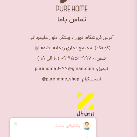
​تماس باما
آدرس فروشگاه: تهران، چیتگر، بلوار علیمردانی
(کوهک)، مجتمع تجاری ریحانه، طبقه اول
تلفن: 09195539970 (10 الی 18 )
ایمیل: purehome1399@gmail.com
اینستاگرام: purehome_shop@