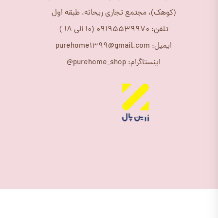
(کوهک)، مجتمع تجاری ریحانه، طبقه اول
تلفن: 09195539970 (10 الی 18 )
ایمیل: purehome1399@gmail.com
اینستاگرام: purehome_shop@