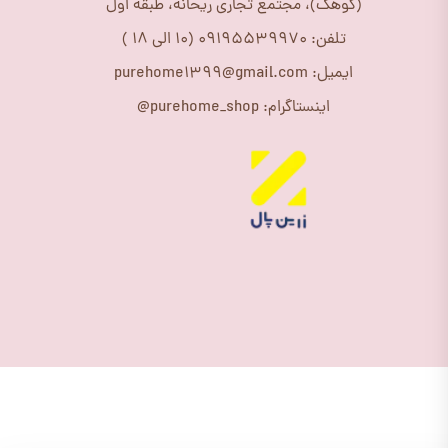
(کوهک)، مجتمع تجاری ریحانه، طبقه اول
تلفن: 09195539970 (10 الی 18 )
ایمیل: purehome1399@gmail.com
اینستاگرام: purehome_shop@