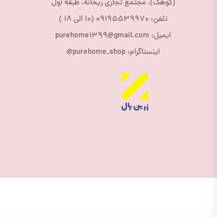
(کوهک)، مجتمع تجاری ریحانه، طبقه اول
تلفن: 09195539970 (10 الی 18 )
ایمیل: purehome1399@gmail.com
اینستاگرام: purehome_shop@