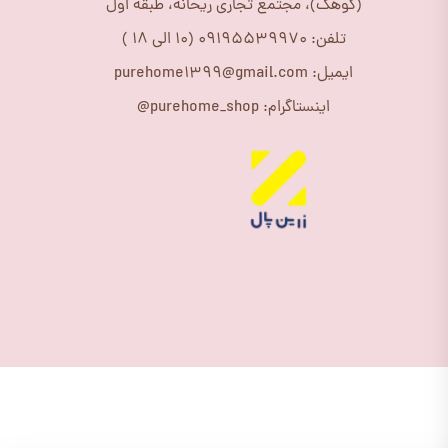
(کوهک)، مجتمع تجاری ریحانه، طبقه اول
تلفن: 09195539970 (10 الی 18 )
ایمیل: purehome1399@gmail.com
اینستاگرام: purehome_shop@