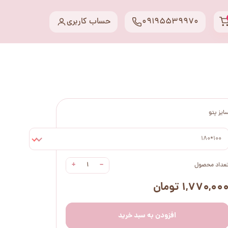
09195539970
حساب کاربری
ایز پتو
100*180
+
−
عداد محصول
۱,۷۷۰,۰۰ تومان
افزودن به سبد خرید