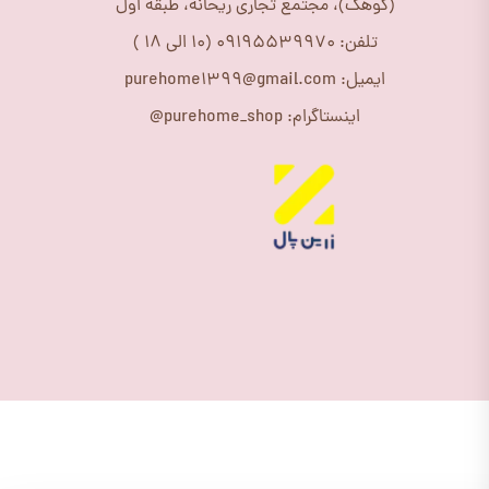
(کوهک)، مجتمع تجاری ریحانه، طبقه اول
تلفن: 09195539970 (10 الی 18 )
ایمیل: purehome1399@gmail.com
اینستاگرام: purehome_shop@