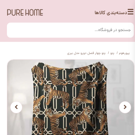
☰
دسته‌بندی کالاها
پیورهوم
پتو
پتو چهار فصل دورو مدل ببری