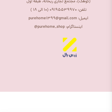
(کوهک)، مجتمع تجاری ریحانه، طبقه اول
تلفن: 09195539970 (10 الی 18 )
ایمیل: purehome1399@gmail.com
اینستاگرام: purehome_shop@