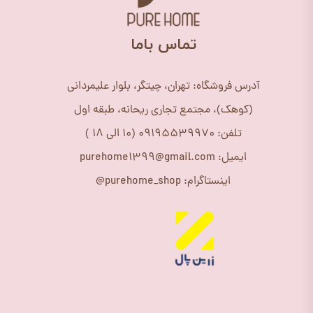
​تماس باما
آدرس فروشگاه: تهران، چیتگر، بلوار علیمردانی
(کوهک)، مجتمع تجاری ریحانه، طبقه اول
تلفن: 09195539970 (10 الی 18 )
ایمیل: purehome1399@gmail.com
اینستاگرام: purehome_shop@