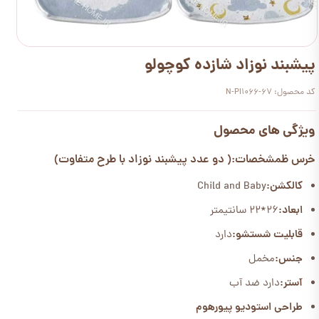
پیشبند نوزاد شازده کوچولو
کد محصول: N-PI1066-67
ویژگی های محصول
خرس ظمشخصات:( دو عدد پیشبند نوزاد با طرح متفاوت)
کالکشن:
Child and Baby
ابعاد:
26*22 سانتیمتر
قابلیت شستشو:
دارد
جنس:
مخمل
آستر:
دارد ضد آب
طراحی استودیو پیورهوم