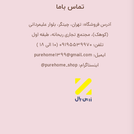
​تماس باما
آدرس فروشگاه: تهران، چیتگر، بلوار علیمردانی
(کوهک)، مجتمع تجاری ریحانه، طبقه اول
تلفن: 09195539970 (10 الی 18 )
ایمیل: purehome1399@gmail.com
اینستاگرام: purehome_shop@