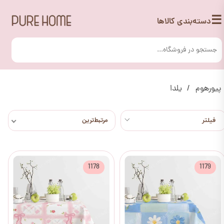
☰
دسته‌بندی کالاها
پیورهوم
یلدا
مرتبط‌ترین
1178
1179