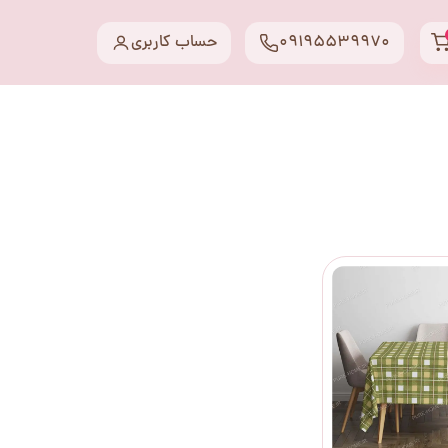
09195539970
حساب کاربری