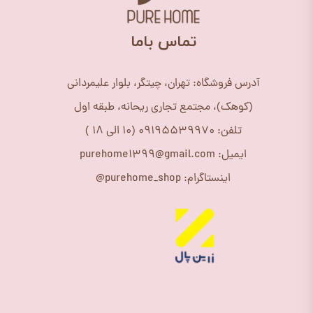
​تماس باما
آدرس فروشگاه: تهران، چیتگر، بلوار علیمردانی
(کوهک)، مجتمع تجاری ریحانه، طبقه اول
تلفن: 09195539970 (10 الی 18 )
ایمیل: purehome1399@gmail.com
اینستاگرام: purehome_shop@