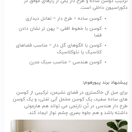
ترکیب کوسن ساده و طرح دار یکی از رازهای موفق در
دکوراسیون داخلی است
.
کوسن ساده + طرح دار = تعادل دیداری
کوسن با خطوط افقی = پهن تر نشان دادن
فضا
کوسن با الگوهای گل دار = مناسب فضاهای
کلاسیک یا نئوکلاسیک
کوسن هندسی = مناسب سبک مدرن
پیشنهاد برند پیورهوم
:
برای مبل ال خاکستری در فضای نشیمن، ترکیبی از کوسن
های ساده سفید، یک کوسن مخمل آبی نفتی، و یک کوسن
طرح دار هندسی در تُن نارنجی می تواند هم هارمونی
داشته باشد و هم جلوه بصری چشم نواز ایجاد کند
.