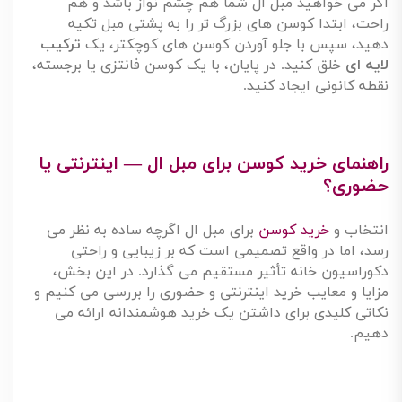
باعث آشفتگی فضا می شوند
.
راه حل
:
از الگوهای چیدمان مانند
۲-۲-۱
یا
۳-۲
پیروی کنید.
تقارن کامل الزامی نیست، اما
تعادل بصری
باید حفظ شود
.
ترفند حرفه ای پیورهوم
:
اگر می خواهید مبل ال شما هم چشم نواز باشد و هم
راحت، ابتدا کوسن های بزرگ تر را به پشتی مبل تکیه
دهید، سپس با جلو آوردن کوسن های کوچکتر، یک
ترکیب
لایه ای
خلق کنید. در پایان، با یک کوسن فانتزی یا برجسته،
نقطه کانونی ایجاد کنید
.
راهنمای خرید کوسن برای مبل ال — اینترنتی یا
حضوری؟