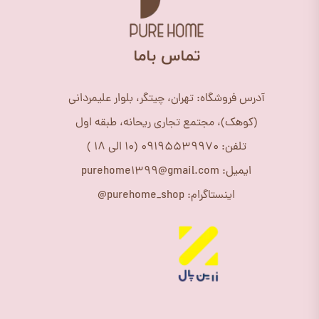
​تماس باما
آدرس فروشگاه: تهران، چیتگر، بلوار علیمردانی
(کوهک)، مجتمع تجاری ریحانه، طبقه اول
تلفن: 09195539970 (10 الی 18 )
ایمیل: purehome1399@gmail.com
اینستاگرام: purehome_shop@