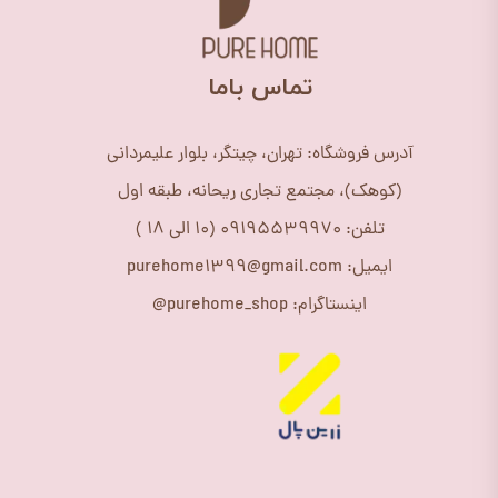
​تماس باما
آدرس فروشگاه: تهران، چیتگر، بلوار علیمردانی
(کوهک)، مجتمع تجاری ریحانه، طبقه اول
تلفن: 09195539970 (10 الی 18 )
ایمیل: purehome1399@gmail.com
اینستاگرام: purehome_shop@