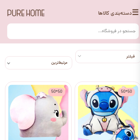
☰
دسته‌بندی کالاها
مرتبط‌ترین
50*50
50*50