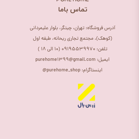
​تماس باما
آدرس فروشگاه: تهران، چیتگر، بلوار علیمردانی
(کوهک)، مجتمع تجاری ریحانه، طبقه اول
تلفن: 09195539970 (10 الی 18 )
ایمیل: purehome1399@gmail.com
اینستاگرام: purehome_shop@